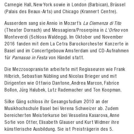
Carnegie Hall, New York sowie in London (Barbican), Brüssel
(Palais des Beaux-Arts) und Chicago (Krannert Centre).
Ausserdem sang sie Annio in Mozart’s
La Clemenza di Tito
(Theater Dornach) und Messagiera/Proserpina in
L'Orfeo
von
Monteverdi (Schloss Waldegg). Im Oktober und November
2016 fanden mit dem La Cetra Barockorchester Konzerte in
Basel und im Concertgebouw Amsterdam und CD-Aufnahmen
für
Parnasso in Festa
von Händel statt.
Die Mezzosopranistin arbeitete mit Regisseuren wie Frank
Hilbrich, Sebastian Nübling und Nicolas Brieger und mit
Dirigenten wie Ottavio Dantone, Andrea Marcon, Fabrice
Bollon, Jürg Halubek, Lutz Rademacher und Ton Koopman.
Silke Gäng schloss ihr Gesangstudium 2010 an der
Musikhochschule Basel bei Verena Schweizer ab. Zudem
bereicherten Meisterkurse bei Vesselina Kasarova, Anne
Sofie von Otter, Elisabeth Glauser und Kurt Widmer ihre
künstlerische Ausbildung. Sie ist Preisträgerin des 5.