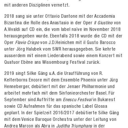
mit anderen Disziplinen vernetzt.
2018 sang sie unter Ottavio Dantone mit der Accademia
Bizantina die Rolle des Anastasio in der Oper
Il Giustino
von
A.Vivaldi auf CD ein, die vom label naïve im November 2018
herausgegeben wurde. Ebenfalls 2018 wurde die CD mit der
Oper
Flavio Crispo
von J.D.Heinichen mit il Gusto Barocco
unter Jörg Halubek vom SWR herausgegeben. Sie kehrte
ausserdem mit einem Liederabend sowie einem Konzert mit
Quatuor Ebène ans Wissembourg Festival zurück.
2019 singt Silke Gäng u.A. die Uraufführung von R.
Kelterborns Encore mit dem Ensemble Phoenix unter Jürg
Henneberger, debütiert mit der Jenaer Philharmonie und
arbeitet mehrfach mit dem Sinfonieorchester Basel. Für
September sind Auftritte am
Enescu Festival
in Bukarest
sowie CD Aufnahmen für das spanische Label Glossa
geplant. In der Spielzeit 2016/2017 debütierte Silke Gäng
mit dem Venice Baroque Orchestra unter der Leitung von
Andrea Marcon als Abra in
Juditha Triumphans
in der